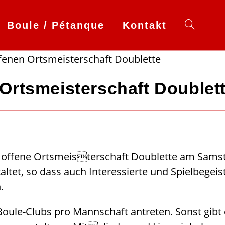
Boule / Pétanque
Kontakt
Website-
Suche
 Ortsmeisterschaft Doublet
umschalten
offene Ortsmeisterschaft Doublette am Samsta
staltet, so dass auch Interessierte und Spielbe
.
Boule-Clubs pro Mannschaft antreten. Sonst gibt