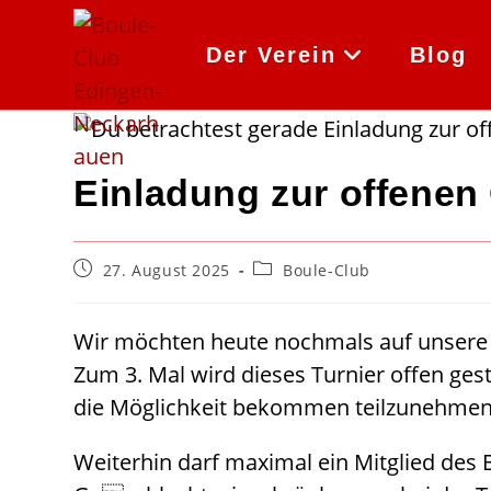
Zum
Inhalt
Der Verein
Blog
springen
Einladung zur offenen
Beitrag
Beitrags-
27. August 2025
Boule-Club
veröffentlicht:
Kategorie:
Wir möchten heute nochmals auf unsere 
Zum 3. Mal wird dieses Turnier offen ge
die Möglichkeit bekommen teilzunehmen
Weiterhin darf maximal ein Mitglied des 