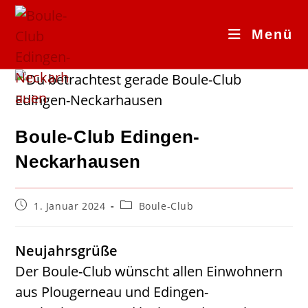
Zum
Inhalt
Menü
springen
Boule-Club Edingen-
Neckarhausen
Beitrag
Beitrags-
1. Januar 2024
Boule-Club
veröffentlicht:
Kategorie:
Neujahrsgrüße
Der Boule-Club wünscht allen Einwohnern
aus Plougerneau und Edingen-