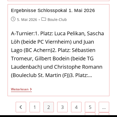
Der
Oberliga
Ergebnisse Schlosspokal 1. Mai 2026
Beitrag
Beitrags-
5. Mai 2026
Boule-Club
veröffentlicht:
Kategorie:
A-Turnier:1. Platz: Luca Pelikan, Sascha
Löh (beide PC Viernheim) und Juan
Lago (BC Achern)2. Platz: Sébastien
Tromeur, Gilbert Bodein (beide TG
Laudenbach) und Christophe Romann
(Bouleclub St. Martin (F))3. Platz:…
Ergebnisse
Weiterlesen
Schlosspokal
1.
Mai
2026
1
2
3
4
5
…
Gehe zur vorherigen Seite